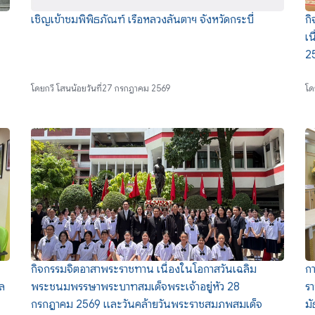
เชิญเข้าชมพิพิธภัณฑ์ เรือหลวงลันตาฯ จังหวัดกระบี่
กิ
เ
2
โดย
กวี โสนน้อย
วันที่
27 กรกฎาคม 2569
โด
กิจกรรมจิตอาสาพระราชทาน เนื่องในโอกาสวันเฉลิม
ก
ผล
พระชนมพรรษาพระบาทสมเด็จพระเจ้าอยู่หัว 28
รา
กรกฎาคม 2569 และวันคล้ายวันพระราชสมภพสมเด็จ
ม