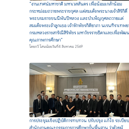
“งานเทศน์มหาชาติ มหาเวสสันดร เพื่อน้อมเกล้าน้อม
กระหม่อมถวายพระราชกุศล แด่สมเด็จพระนางเจ้าสิริกิติ์
พระบรมราชชนนีพันปีหลวง และบำเพ็ญกุศลถวายแด่
สมเด็จพระเจ้าลูกเธอ เจ้าฟ้าพัชรกิติยาภา นเรนทิราเทพย
กรมหลวงราชสาริณีสิริพัชร มหาวัชรราชธิดาและเพื่อพัฒ
คุณภาพการศึกษา”
โดย
กวี โสนน้อย
วันที่
4 สิงหาคม 2569
การประชุมเชิงปฏิบัติการทบทวน ปรับปรุง แก้ไข ระเบีย
สำนักงานคณะกรรมการการศึกษาขั้นพื้นฐาน ว่าด้วยผู้