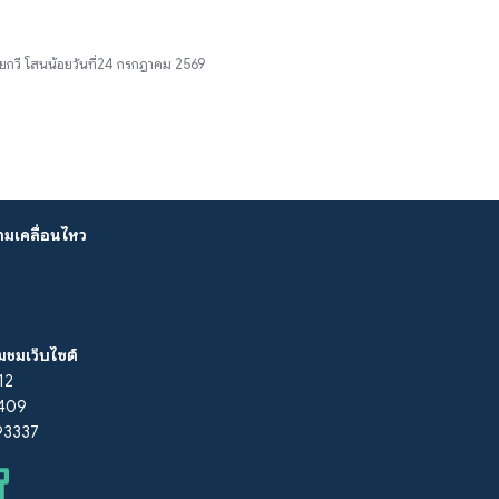
ย
กวี โสนน้อย
วันที่
24 กรกฎาคม 2569
ามเคลื่อนไหว
ยมชมเว็บไซต์
212
: 409
293337