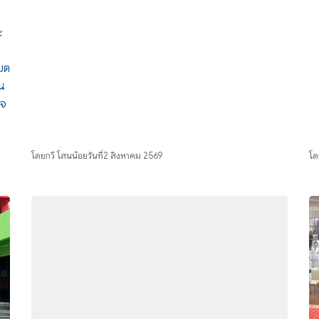
ะ
ขต
น
วจ
โดย
กวี โสนน้อย
วันที่
2 สิงหาคม 2569
โด