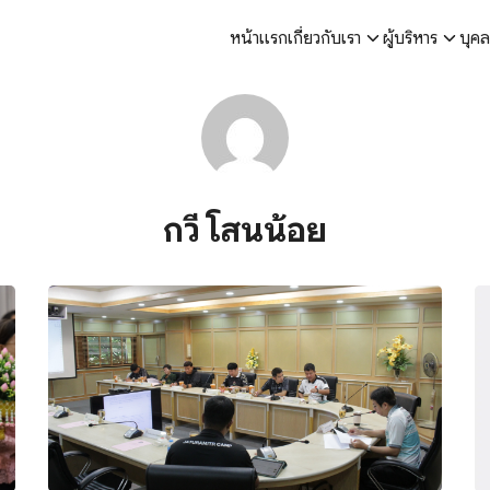
หน้าแรก
เกี่ยวกับเรา
ผู้บริหาร
บุค
arch
r:
กวี โสนน้อย