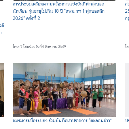
การประชุมเตรียมความพร้อมการแข่งขันกีฬาฟุตบอล
สร
นักเรียน รุ่นอายุไม่เกิน 18 ปี “สพม.กท 1 ฟุตบอลลีก
25
2026” ครั้งที่ 2
ก
วดี
นา
โดย
กวี โสนน้อย
วันที่
4 สิงหาคม 2569
โด
บ
ชมรมกระบี่กระบอง ร่วมบันทึกเทปรายการ “ตะลอนข่าว”
ป