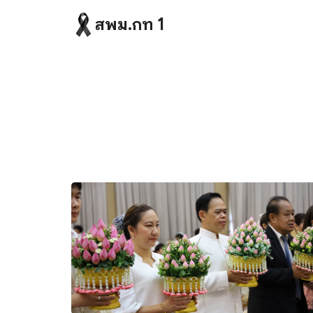
Skip
สพม.กท 1
to
content
Se
fo