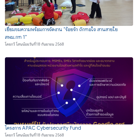
เยี่ยมชมความพร้อมการจัดงาน “ร้อยรัก ถักทอใจ สานสายใย
สพม.กท 1”
โดย
กวี โสนน้อย
วันที่
18 กันยายน 2568
โครงการ APAC Cybersecurity Fund
โดย
กวี โสนน้อย
วันที่
18 กันยายน 2568