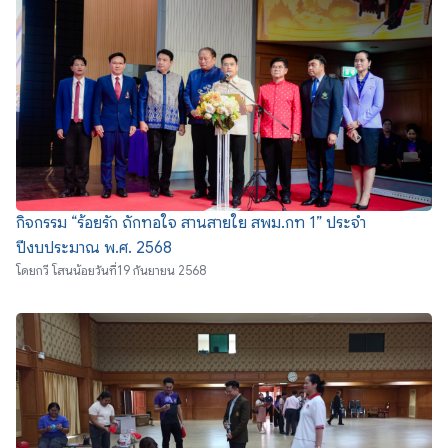
กิจกรรม “ร้อยรัก ถักทอใจ สานสายใย สพม.กท 1” ประจำ
ปีงบประมาณ พ.ศ. 2568
โดย
กวี โสนน้อย
วันที่
19 กันยายน 2568