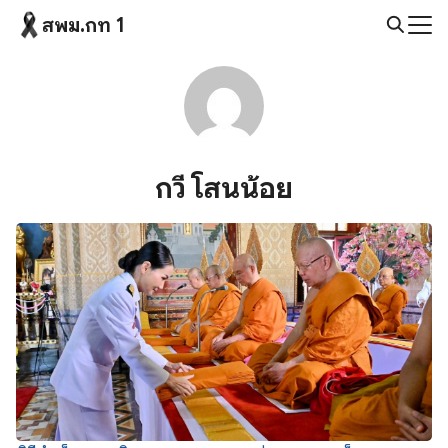
Skip
สพม.กท 1
to
Search
content
for:
กวี โสนน้อย