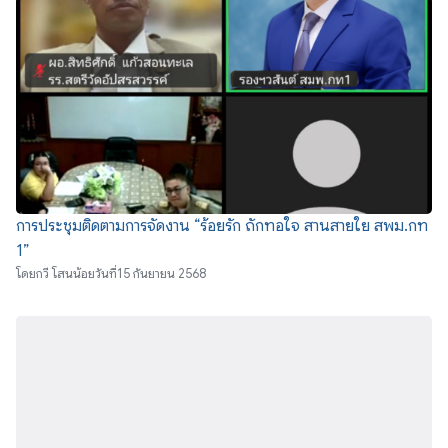
การประชุมติดตามการจัดงาน “ร้อยรัก ถักทอใจ สานสายใย สพม.กท
1”
โดย
กวี โสนน้อย
วันที่
15 กันยายน 2568