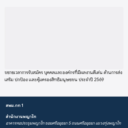
ขยายเวลาการรับสมัคร บุคคลและองค์กรที่มีผลงานดีเด่น ด้านการส่ง
เสริม ปกป้อง และคุ้มครองสิทธิมนุษยชน ประจำปี 2569
สพม.กท 1
สำนักงานพญาไท
อาคารหอประชุมพญาไท ซอยศรีอยุธยา 5 ถนนศรีอยุธยา แขวงทุ่งพญาไท