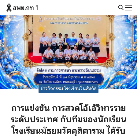
Skip
สพม.กท 1
to
Search
content
for:
ข่าวกิจกรรม โรงเรียนในสังกัด
การแข่งขัน การสวดโอ้เอ้วิหารราย
ระดับประเทศ กับทีมของนักเรียน
โรงเรียนมัธยมวัดดุสิตาราม ได้รับ