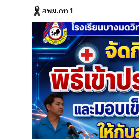
Skip
สพม.กท 1
to
content
Se
fo