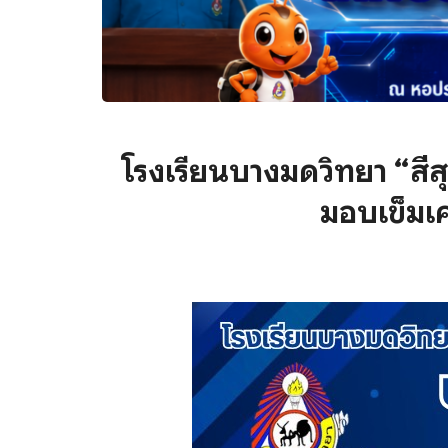
โรงเรียนบางมดวิทยา “สีส
มอบเข็มเค