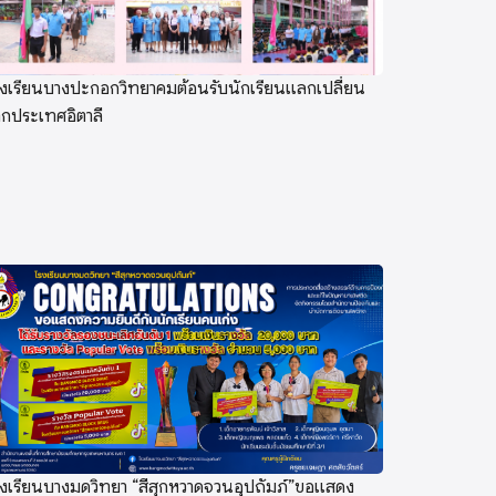
รงเรียนบางปะกอกวิทยาคมต้อนรับนักเรียนแลกเปลี่ยน
ากประเทศอิตาลี
รงเรียนบางมดวิทยา “สีสุกหวาดจวนอุปถัมภ์”ขอแสดง