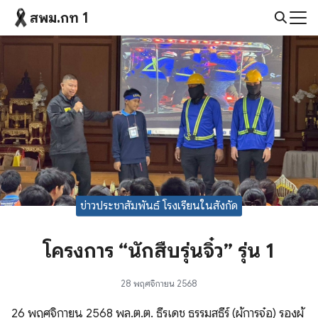
Skip
สพม.กท 1
to
Search
content
for:
ข่าวประชาสัมพันธ์ โรงเรียนในสังกัด
โครงการ “นักสืบรุ่นจิ๋ว” รุ่น 1
28 พฤศจิกายน 2568
26 พฤศจิกายน 2568 พล.ต.ต. ธีรเดช ธรรมสุธีร์ (ผู้การจ๋อ) รองผู้