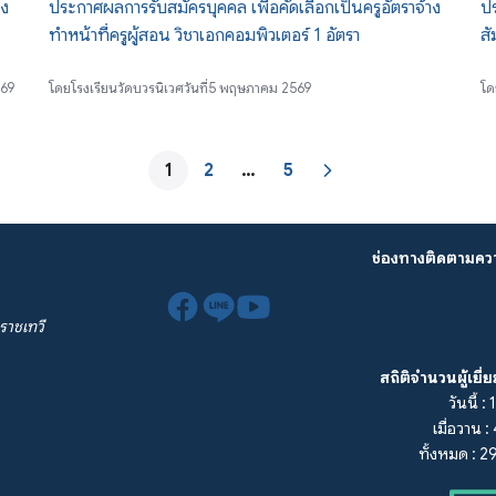
่ง
ประกาศผลการรับสมัครบุคคล เพื่อคัดเลือกเป็นครูอัตราจ้าง
ปร
ทำหน้าที่ครูผู้สอน วิชาเอกคอมพิวเตอร์ 1 อัตรา
สั
69
โดย
โรงเรียนวัดบวรนิเวศ
วันที่
5 พฤษภาคม 2569
โด
1
2
…
5
ช่องทางติดตามคว
ราชเทวี
สถิติจำนวนผู้เยี่
วันนี้ : 
เมื่อวาน :
ทั้งหมด : 